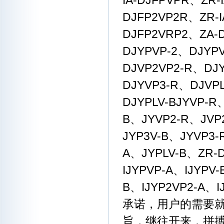
IA-DJFPVPR、ZR-
DJFP2VP2R、ZR-I
DJFP2VRP2、ZA-
DJYPVP-2、DJYP
DJVP2VP2-R、DJ
DJYVP3-R、DJVP
DJYPLV-BJYVP-R
B、JYVP2-R、JVP
JYP3V-B、JYVP3-
A、JYPLV-B、ZR-D
IJYPVP-A、IJYPV-
B、IJYP2VP2-A、I
承诺，用户的需要就
旨，继往开来，拼